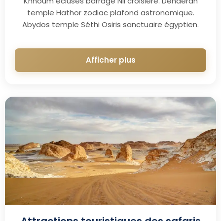
Khnoum écluses barrage Nil croisière. Dendérah
temple Hathor zodiac plafond astronomique.
Abydos temple Séthi Osiris sanctuaire égyptien.
Afficher plus
Attractions touristiques des safaris