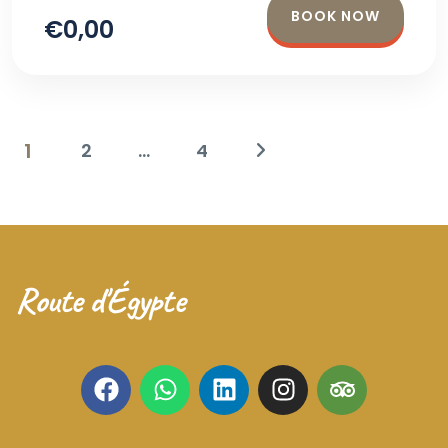
BOOK NOW
€0,00
1
2
…
4
Route d'Égypte