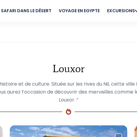
SAFARI DANS LE DÉSERT
VOYAGE EN EGYPTE
EXCURSIONS
Louxor
istoire et de culture. Située sur les rives du Nil, cette vi
ous aurez l’occasion de découvrir des merveilles comme le
Louxor. “