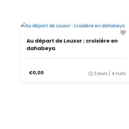
Au départ de Louxor : croisière en
dahabeya
€0,00
5 jours / 4 nuits