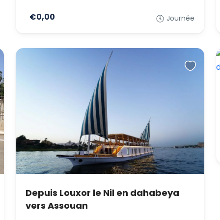
€0,00
Journée
Depuis Louxor le Nil en dahabeya
vers Assouan