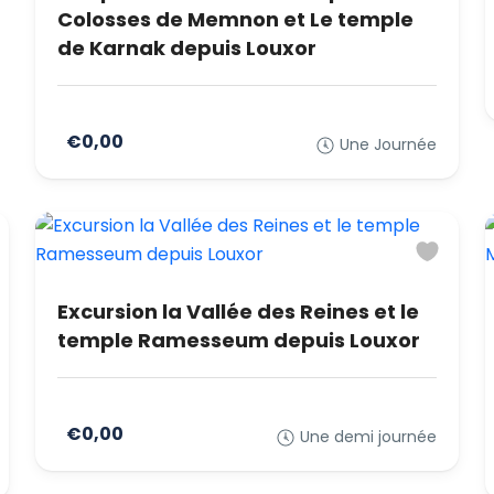
Colosses de Memnon et Le temple
de Karnak depuis Louxor
€0,00
Une Journée
Excursion la Vallée des Reines et le
temple Ramesseum depuis Louxor
€0,00
Une demi journée