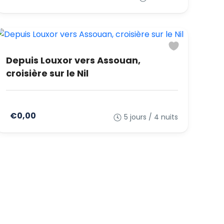
Depuis Louxor vers Assouan,
croisière sur le Nil
€0,00
5 jours / 4 nuits