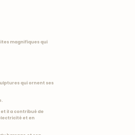
 sites magnifiques qui
ulptures qui ornent ses
e.
et il a contribué de
lectricité et en