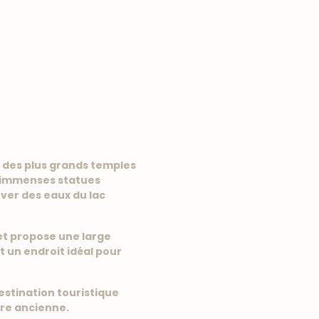
n des plus grands temples
es immenses statues
uver des eaux du lac
et propose une large
t un endroit idéal pour
estination touristique
ire ancienne.