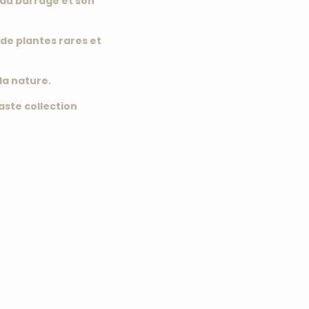
n du barrage et son
 de plantes rares et
la nature.
aste collection