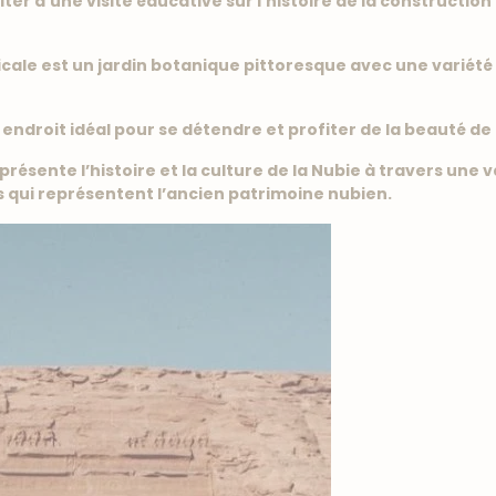
iter d’une visite éducative sur l’histoire de la constructio
opicale est un jardin botanique pittoresque avec une variété
endroit idéal pour se détendre et profiter de la beauté de 
résente l’histoire et la culture de la Nubie à travers une v
s qui représentent l’ancien patrimoine nubien.