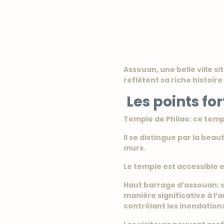
Assouan, une belle ville si
reflètent sa riche histoire 
Les points f
Temple de Philae: ce temple 
Il se distingue par la be
murs.
Le temple est accessible e
Haut barrage d’assouan: c’e
manière significative à l’
contrôlant les inondation