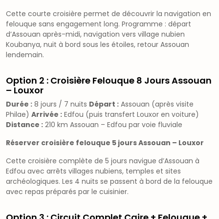
Cette courte croisière permet de découvrir la navigation en
felouque sans engagement long. Programme : départ
d’Assouan après-midi, navigation vers village nubien
Koubanya, nuit à bord sous les étoiles, retour Assouan
lendemain.
Option 2 : Croisière Felouque 8 Jours Assouan
– Louxor
Durée :
8 jours / 7 nuits
Départ :
Assouan (après visite
Philae)
Arrivée :
Edfou (puis transfert Louxor en voiture)
Distance :
210 km Assouan – Edfou par voie fluviale
Réserver croisière felouque 5 jours Assouan – Louxor
Cette croisière complète de 5 jours navigue d’Assouan à
Edfou avec arrêts villages nubiens, temples et sites
archéologiques. Les 4 nuits se passent à bord de la felouque
avec repas préparés par le cuisinier.
Option 3 : Circuit Complet Caire + Felouque +