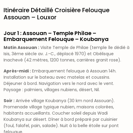
Itinéraire Détaillé Croisière Felouque
Assouan – Louxor
Jour 1 : Assouan – Temple Philae –
Embarquement Felouque – Koubanya
Matin Assouan :
Visite Temple de Philae (temple île dédié à
Isis, 3ème siècle av. J.-C., déplacé 1970) et Obélisque
Inachevé (42 mètres, 1200 tonnes, carrières granit rose).
Après-midi :
Embarquement felouque à Assouan 14h.
Installation sur le bateau avec matelas et coussins.
Déjeuner à bord. Navigation vers le nord avec le vent.
Paysage : palmiers, villages nubiens, désert, Nil.
Soir :
Arrivée village Koubanya (30 km nord Assouan).
Promenade village typique nubien, maisons colorées,
habitants accueillants. Coucher soleil depuis Wadi
Koubanya sur désert. Dîner à bord préparé par cuisinier
(foul, falafel, pain, salade). Nuit à la belle étoile sur pont
felouque.