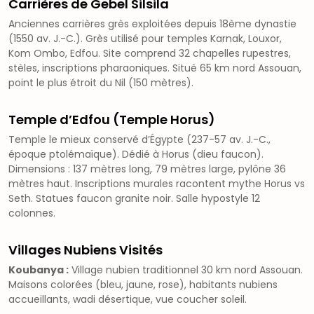
Carrières de Gebel Silsila
Anciennes carrières grès exploitées depuis 18ème dynastie
(1550 av. J.-C.). Grès utilisé pour temples Karnak, Louxor,
Kom Ombo, Edfou. Site comprend 32 chapelles rupestres,
stèles, inscriptions pharaoniques. Situé 65 km nord Assouan,
point le plus étroit du Nil (150 mètres).
Temple d’Edfou (Temple Horus)
Temple le mieux conservé d’Égypte (237-57 av. J.-C.,
époque ptolémaïque). Dédié à Horus (dieu faucon).
Dimensions : 137 mètres long, 79 mètres large, pylône 36
mètres haut. Inscriptions murales racontent mythe Horus vs
Seth. Statues faucon granite noir. Salle hypostyle 12
colonnes.
Villages Nubiens Visités
Koubanya :
Village nubien traditionnel 30 km nord Assouan.
Maisons colorées (bleu, jaune, rose), habitants nubiens
accueillants, wadi désertique, vue coucher soleil.