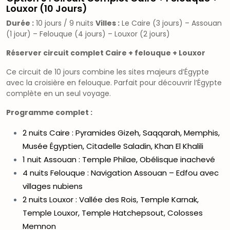
Louxor (10 Jours)
Durée :
10 jours / 9 nuits
Villes :
Le Caire (3 jours) – Assouan
(1 jour) – Felouque (4 jours) – Louxor (2 jours)
Réserver circuit complet Caire + felouque + Louxor
Ce circuit de 10 jours combine les sites majeurs d’Égypte
avec la croisière en felouque. Parfait pour découvrir l’Égypte
complète en un seul voyage.
Programme complet :
2 nuits Caire : Pyramides Gizeh, Saqqarah, Memphis,
Musée Égyptien, Citadelle Saladin, Khan El Khalili
1 nuit Assouan : Temple Philae, Obélisque inachevé
4 nuits Felouque : Navigation Assouan – Edfou avec
villages nubiens
2 nuits Louxor : Vallée des Rois, Temple Karnak,
Temple Louxor, Temple Hatchepsout, Colosses
Memnon