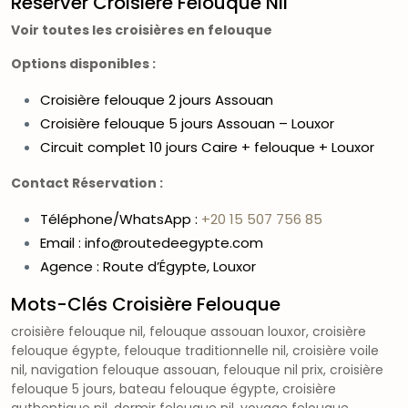
Réserver Croisière Felouque Nil
Voir toutes les croisières en felouque
Options disponibles :
Croisière felouque 2 jours Assouan
Croisière felouque 5 jours Assouan – Louxor
Circuit complet 10 jours Caire + felouque + Louxor
Contact Réservation :
Téléphone/WhatsApp :
+20 15 507 756 85
Email : info@routedeegypte.com
Agence : Route d’Égypte, Louxor
Mots-Clés Croisière Felouque
croisière felouque nil, felouque assouan louxor, croisière
felouque égypte, felouque traditionnelle nil, croisière voile
nil, navigation felouque assouan, felouque nil prix, croisière
felouque 5 jours, bateau felouque égypte, croisière
authentique nil, dormir felouque nil, voyage felouque