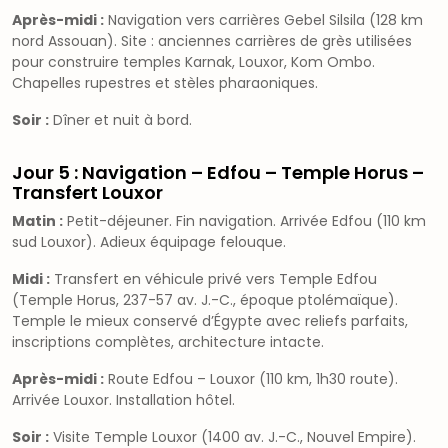
Après-midi :
Navigation vers carrières Gebel Silsila (128 km
nord Assouan). Site : anciennes carrières de grès utilisées
pour construire temples Karnak, Louxor, Kom Ombo.
Chapelles rupestres et stèles pharaoniques.
Soir :
Dîner et nuit à bord.
Jour 5 : Navigation – Edfou – Temple Horus –
Transfert Louxor
Matin :
Petit-déjeuner. Fin navigation. Arrivée Edfou (110 km
sud Louxor). Adieux équipage felouque.
Midi :
Transfert en véhicule privé vers Temple Edfou
(Temple Horus, 237-57 av. J.-C., époque ptolémaïque).
Temple le mieux conservé d’Égypte avec reliefs parfaits,
inscriptions complètes, architecture intacte.
Après-midi :
Route Edfou – Louxor (110 km, 1h30 route).
Arrivée Louxor. Installation hôtel.
Soir :
Visite Temple Louxor (1400 av. J.-C., Nouvel Empire).