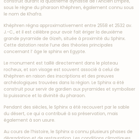
construit durant la quatrième dynastie de l’Ancien Empire,
sous le règne du pharaon Khéphren, également connu sous
le nom de Khafra.
Khéphren régna approximativement entre 2558 et 2532 av.
J.-C., et il est célèbre pour avoir fait ériger la deuxième
grande pyramide de Gizeh, située à proximité du Sphinx.
Cette datation reste l’une des théories principales
concernant l’ âge le sphinx en Egypte.
Le monument est taillé directement dans le plateau
rocheux, et son visage est souvent associé à celui de
Khéphren en raison des inscriptions et des preuves
archéologiques trouvées dans la région. Le Sphinx a été
construit pour servir de gardien aux pyramides et symboliser
la puissance et la divinité du pharaon.
Pendant des siècles, le Sphinx a été recouvert par le sable
du désert, ce qui a contribué à sa préservation, mais
également à son usure.
Au cours de l’histoire, le Sphinx a connu plusieurs phases de
dégradation et de restauration. Les conditions climatiques